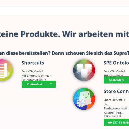
 keine Produkte. Wir arbeiten mi
en diese bereitstellen? Dann schauen Sie sich das
SupraT
Shortcuts
SPE Ontolo
SupraTix GmbH
SupraTix GmbH
Mit Shortcuts bringen
SPE Ontologie
Sie Automation in…
Kostenfrei
Kostenfrei
Store Conn
SupraTix GmbH
Der
Einrichtungsassis
für Ihre Prod…
☆
☆
☆
☆
☆
(0 Bewertungen)
Ab 237,18 US