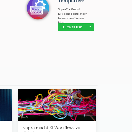
Templaterr
SupraTix GmbH
Mit dem Templaterr
bekommen Sie ein
Mod…
Ab 26,39 USD
.supra macht KI Workflows zu