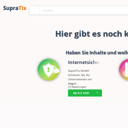
Hier gibt es noch
Haben Sie Inhalte und woll
Internetsicherh…
SupraTix GmbH
Schützen Sie Ihr
Unternehmen vor
Angrif…
☆
☆
☆
☆
☆
(19 Bewertungen)
Ab 9,2 USD