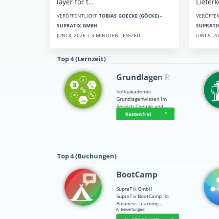
Liefer
layer for t…
VERÖFFE
VERÖFFENTLICHT
TOBIAS GOECKE (GÖCKE) -
SUPRATI
SUPRATIX GMBH
JUNI 8, 
JUNI 8, 2026 | 3 MINUTEN LESEZEIT
Top 4 (Lernzeit)
Grundlagen Rein…
holluakademie
Grundlagenwissen im
Bereich Chemie und …
Kostenfrei
Top 4 (Buchungen)
BootCamp
SupraTix GmbH
SupraTix BootCamp ist
Business Learning…
☆
☆
☆
☆
☆
(0 Bewertungen)