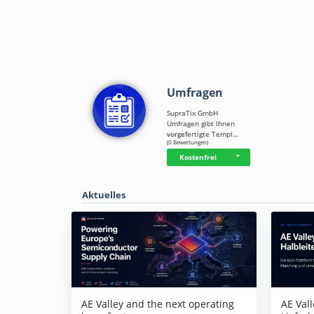
Umfragen
SupraTix GmbH
Umfragen gibt Ihnen
vorgefertigte Templ…
☆
☆
☆
☆
☆
(0 Bewertungen)
Kostenfrei
Aktuelles
AE Vall
AE Valley and the next operating