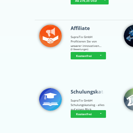
Ab 276,35 USD
Affiliate
SupraTix GmbH
Profitieren Sie von
unserer innovativen…
☆
☆
☆
☆
☆
(0 Bewertungen)
Kostenfrei
Schulungskatalog
SupraTix GmbH
Schulungskatalog - alles
auf einen Blick
Kostenfrei