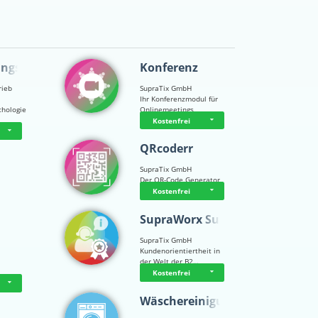
ungsps…
Konferenz
rieb
SupraTix GmbH
Ihr Konferenzmodul für
chologie
Onlinemeetings
Kostenfrei
QRcoderr
SupraTix GmbH
Der QR-Code Generator
Kostenfrei
SupraWorx Suppo…
SupraTix GmbH
Kundenorientiertheit in
der Welt der B2…
Kostenfrei
Wäschereinigung…