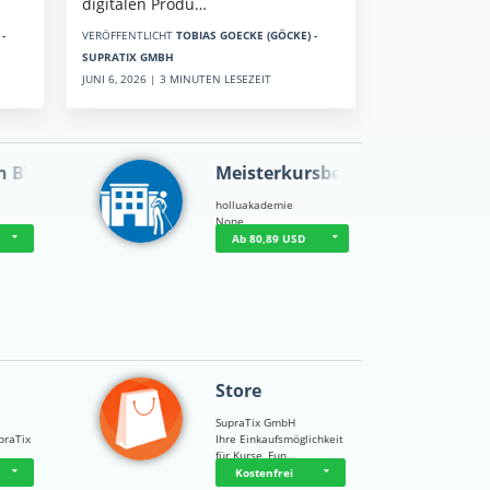
digitalen Produ…
-
VERÖFFENTLICHT
TOBIAS GOECKE (GÖCKE) -
SUPRATIX GMBH
JUNI 6, 2026 | 3 MINUTEN LESEZEIT
n BWL
Meisterkursbegl…
holluakademie
None
Ab 80,89 USD
Store
SupraTix GmbH
praTix
Ihre Einkaufsmöglichkeit
für Kurse, Fun…
Kostenfrei