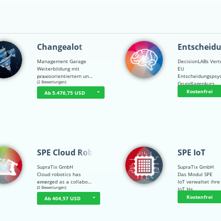
Changealot
Entscheid
Management Garage
DecisionLABs Vert
Weiterbildung mit
EU
praxisorientiertem un…
Entscheidungspsy
☆
☆
☆
☆
☆
(2 Bewertungen)
Grundlagenkurs…
Kostenfrei
Ab 5.476,75 USD
SPE Cloud Robot…
SPE IoT
SupraTix GmbH
SupraTix GmbH
Cloud robotics has
Das Modul SPE
emerged as a collabo…
IoT verwaltet ihre
☆
☆
☆
☆
☆
(0 Bewertungen)
IoT Ha…
Kostenfrei
Ab 404,57 USD