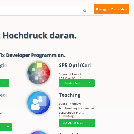
Einloggen/Anmelden
t Hochdruck daran.
ix Developer Programm
an.
gie
SPE Opti (Carlo)
SupraTix GmbH
SPE Opti (Carlo)
Kostenfrei
ect
Teaching
SupraTix GmbH
Mit Teaching können Sie
tent
Schulungen plan…
☆
☆
☆
☆
☆
(1 Bewertung)
Ab 26,95 USD
D