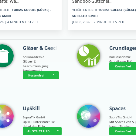
Sandbox-Gutschei…
kette: Wa…
VERÖFFENTLICHT
TOBIAS GOECKE (GÖCKE) 
NTLICHT
TOBIAS GOECKE (GÖCKE) -
SUPRATIX GMBH
X GMBH
JUNI 8, 2026 | 2 MINUTEN LESEZEIT
2026 | 4 MINUTEN LESEZEIT
Gläser & Geschi…
Grundlage
holluakademie
holluakademie
Gläser- &
Grundlagen BWL
Geschirrreinigung
Kostenfrei
Servicemodul
Kostenfrei
UpSkill
Spaces
SupraTix GmbH
SupraTix GmbH
UpSkill unterstützt Sie
Mit Spaces von Su
dabei das Richt…
bauen Sie eigen…
Ab 578,57 USD
Kostenfrei