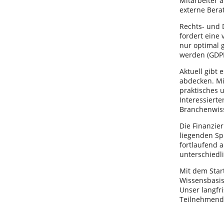
Mitarbeiter 
externe Bera
Rechts- und D
fordert eine 
nur optimal 
werden (GDP
Aktuell gibt 
abdecken. Mi
praktisches 
Interessiert
Branchenwis
Die Finanzie
liegenden Sp
fortlaufend a
unterschied
Mit dem Start
Wissensbasi
Unser langfri
Teilnehmende