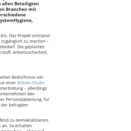
 allen Beteiligten
den Branchen mit
erschiedene
SystemHygiene,
KIs. Das Projekt entstand
r zugänglich zu machen –
bedarf. Die geplanten
off, Arbeitssicherheit,
duellen Bedürfnisse von
aut einer
Bitkom-Studie
iterbildung – allerdings
r Unternehmen den
er Personalabteilung, für
 der befragten
fend zu demokratisieren,
 an. So erhalten