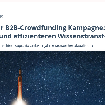
P)
er B2B-Crowdfunding Kampagne: 
und effizienteren Wissenstransf
rnschier
,
SupraTix GmbH
(1 Jahr, 6 Monate her aktualisiert)