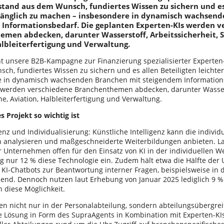
stand aus dem Wunsch, fundiertes Wissen zu sichern und es
ugänglich zu machen – insbesondere in dynamisch wachsen
 Informationsbedarf. Die geplanten Experten-KIs werden v
emen abdecken, darunter Wasserstoff, Arbeitssicherheit, 
albleiterfertigung und Verwaltung.
t unsere B2B-Kampagne zur Finanzierung spezialisierter Experten-
ch, fundiertes Wissen zu sichern und es allen Beteiligten leichte
 in dynamisch wachsenden Branchen mit steigendem Informations
 werden verschiedene Branchenthemen abdecken, darunter Wasserst
e, Aviation, Halbleiterfertigung und Verwaltung.
 Projekt so wichtig ist
enz und Individualisierung: Künstliche Intelligenz kann die indivi
n analysieren und maßgeschneiderte Weiterbildungen anbieten. L
 Unternehmen offen für den Einsatz von KI in der individuellen We
ng nur 12 % diese Technologie ein. Zudem hält etwa die Hälfte de
 KI-Chatbots zur Beantwortung interner Fragen, beispielsweise in d
hend. Dennoch nutzen laut Erhebung von Januar 2025 lediglich 9 %
diese Möglichkeit.
n nicht nur in der Personalabteilung, sondern abteilungsübergrei
ie Lösung in Form des SupraAgents in Kombination mit Experten-KIs