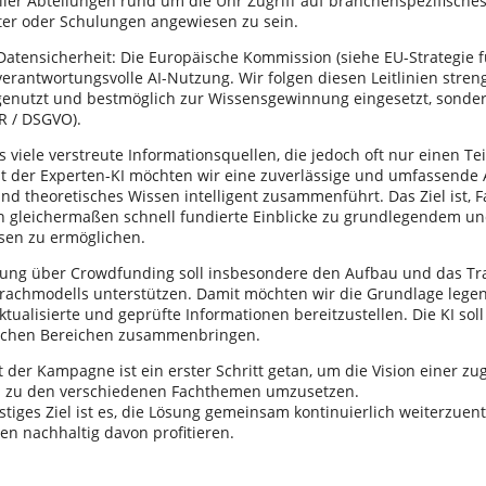
aller Abteilungen rund um die Uhr Zugriff auf branchenspezifisch
ter oder Schulungen angewiesen zu sein.
atensicherheit: Die Europäische Kommission (siehe EU-Strategie fü
verantwortungsvolle AI-Nutzung. Wir folgen diesen Leitlinien stren
genutzt und bestmöglich zur Wissensgewinnung eingesetzt, sonder
R / DSGVO).
es viele verstreute Informationsquellen, die jedoch oft nur einen T
t der Experten-KI möchten wir eine zuverlässige und umfassende An
und theoretisches Wissen intelligent zusammenführt. Das Ziel ist, 
en gleichermaßen schnell fundierte Einblicke zu grundlegendem un
sen zu ermöglichen.
rung über Crowdfunding soll insbesondere den Aufbau und das Tr
rachmodells unterstützen. Damit möchten wir die Grundlage legen
ktualisierte und geprüfte Informationen bereitzustellen. Die KI so
lichen Bereichen zusammenbringen.
 der Kampagne ist ein erster Schritt getan, um die Vision einer z
s zu den verschiedenen Fachthemen umzusetzen.
stiges Ziel ist es, die Lösung gemeinsam kontinuierlich weiterzuent
n nachhaltig davon profitieren.