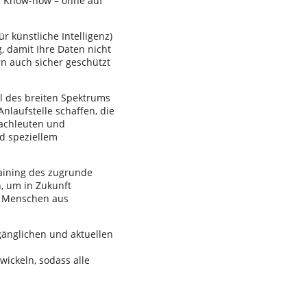
es Know-how – ohne auf
r künstliche Intelligenz)
g, damit Ihre Daten nicht
n auch sicher geschützt
eil des breiten Spektrums
laufstelle schaffen, die
Fachleuten und
d speziellem
aining des zugrunde
, um in Zukunft
ll Menschen aus
ugänglichen und aktuellen
wickeln, sodass alle