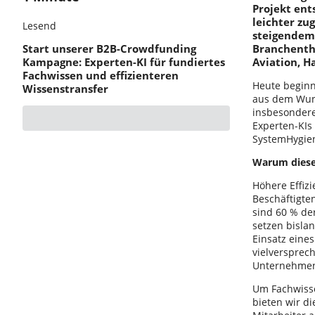
Projekt ent
leichter z
Lesend
steigendem
Start unserer B2B-Crowdfunding
Branchenth
Kampagne: Experten-KI für fundiertes
Aviation, H
Fachwissen und effizienteren
Heute beginn
Wissenstransfer
aus dem Wuns
insbesondere
Experten-KIs
SystemHygien
Warum dieses
Höhere Effizi
Beschäftigte
sind 60 % der
setzen bisla
Einsatz eines
vielversprec
Unternehmen 
Um Fachwisse
bieten wir d