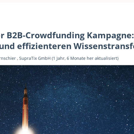
er B2B-Crowdfunding Kampagne: 
und effizienteren Wissenstransf
rnschier
,
SupraTix GmbH
(1 Jahr, 6 Monate her aktualisiert)