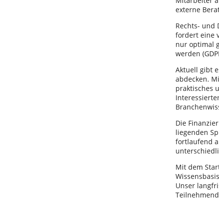
Mitarbeiter 
externe Bera
Rechts- und D
fordert eine 
nur optimal 
werden (GDP
Aktuell gibt 
abdecken. Mi
praktisches 
Interessiert
Branchenwis
Die Finanzie
liegenden Sp
fortlaufend a
unterschied
Mit dem Start
Wissensbasi
Unser langfri
Teilnehmende