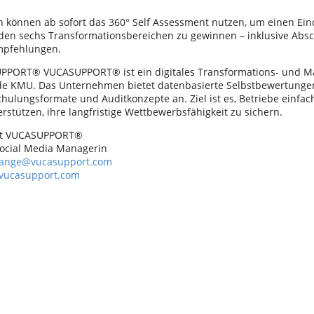
können ab sofort das 360° Self Assessment nutzen, um einen Ein
 den sechs Transformationsbereichen zu gewinnen – inklusive Absc
pfehlungen.
PPORT® VUCASUPPORT® ist ein digitales Transformations- und 
e KMU. Das Unternehmen bietet datenbasierte Selbstbewertungen,
hulungsformate und Auditkonzepte an. Ziel ist es, Betriebe einfach
rstützen, ihre langfristige Wettbewerbsfähigkeit zu sichern.
kt VUCASUPPORT®
Social Media Managerin
lange@vucasupport.com
/vucasupport.com