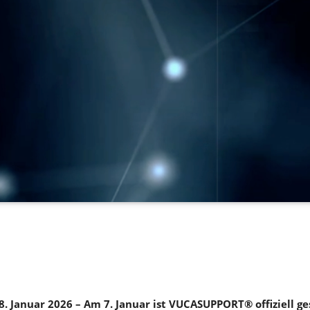
. Januar 2026 – Am 7. Januar ist VUCASUPPORT® offiziell ge