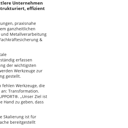
ittlere Unternehmen
ukturiert, effizient
tungen, praxisnahe
nem ganzheitlichen
 und Metallverarbeitung
, Fachkräftesicherung &
tale
ständig erfassen
ung der wichtigsten
 werden Werkzeuge zur
 gestellt.
n fehlen Werkzeuge, die
 an: Transformation.
UPPORT®. „Unser Ziel ist
e Hand zu geben, dass
Skalierung ist für
ache bereitgestellt