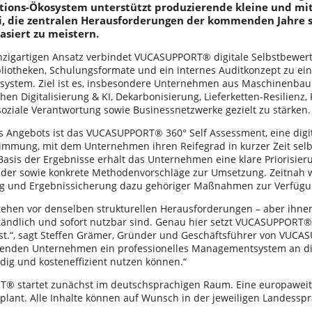
tions-Ökosystem unterstützt produzierende kleine und m
, die zentralen Herausforderungen der kommenden Jahre str
siert zu meistern.
nzigartigen Ansatz verbindet VUCASUPPORT® digitale Selbstbewer
iotheken, Schulungsformate und ein internes Auditkonzept zu ei
stem. Ziel ist es, insbesondere Unternehmen aus Maschinenbau
hen Digitalisierung & KI, Dekarbonisierung, Lieferketten-Resilienz
soziale Verantwortung sowie Businessnetzwerke gezielt zu stärken.
s Angebots ist das VUCASUPPORT® 360° Self Assessment, eine digi
immung, mit dem Unternehmen ihren Reifegrad in kurzer Zeit selb
Basis der Ergebnisse erhält das Unternehmen eine klare Priorisier
der sowie konkrete Methodenvorschläge zur Umsetzung. Zeitnah
 und Ergebnissicherung dazu gehöriger Maßnahmen zur Verfügung
tehen vor denselben strukturellen Herausforderungen – aber ihne
ständlich und sofort nutzbar sind. Genau hier setzt VUCASUPPORT®
bst.“, sagt Steffen Grämer, Gründer und Geschäftsführer von VUCAS
renden Unternehmen ein professionelles Managementsystem an di
ndig und kosteneffizient nutzen können.“
 startet zunächst im deutschsprachigen Raum. Eine europaweite 
plant. Alle Inhalte können auf Wunsch in der jeweiligen Landesspr