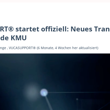
® startet offiziell: Neues Tra
nde KMU
ange
,
VUCASUPPORT®
(6 Monate, 4 Wochen her aktualisiert)