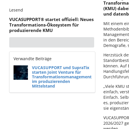
Transforma
(KMU) dabei
Lesend
und datenba
VUCASUPPORT® startet offiziell: Neues
Mit einem ei
Transformations-Ökosystem für
Methodenbibl
produzierende KMU
Managementsy
in den Bereic
Demografie, 
Herzstück de
Verwandte Beiträge
Standortbest
können. Auf 
VUCASUPPORT und SupraTix
Handlungsfel
starten Joint Venture für
Transformationsmanagement
Durchführung
im produzierenden
Mittelstand
„Viele KMU s
einfach, ver
Einfach. Sel
es, produzie
sie eigenstä
VUCASUPPORT®
2026/2027 ge
werden.