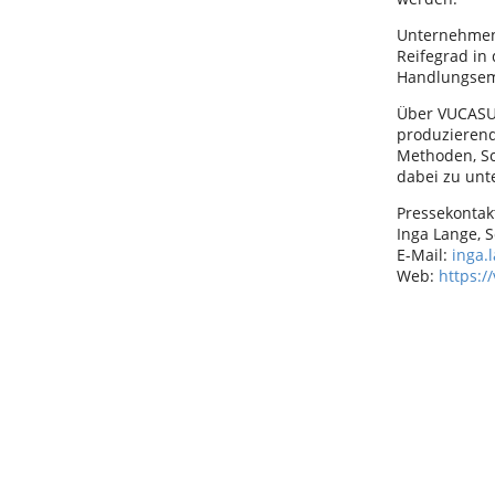
Unternehmen 
Reifegrad in
Handlungsem
Über VUCASU
produzierend
Methoden, Sc
dabei zu unte
Pressekonta
Inga Lange, 
E-Mail:
inga.
Web:
https:/