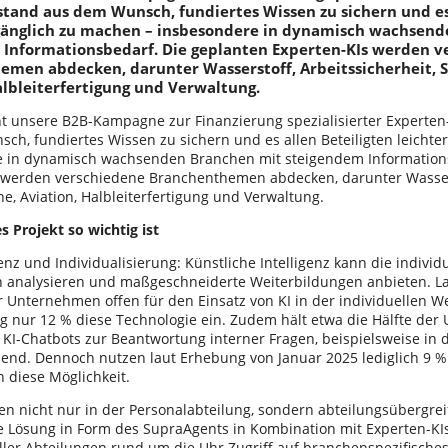
stand aus dem Wunsch, fundiertes Wissen zu sichern und es
ugänglich zu machen – insbesondere in dynamisch wachsen
 Informationsbedarf. Die geplanten Experten-KIs werden v
emen abdecken, darunter Wasserstoff, Arbeitssicherheit, 
albleiterfertigung und Verwaltung.
t unsere B2B-Kampagne zur Finanzierung spezialisierter Experten-
ch, fundiertes Wissen zu sichern und es allen Beteiligten leichte
 in dynamisch wachsenden Branchen mit steigendem Informations
 werden verschiedene Branchenthemen abdecken, darunter Wasserst
e, Aviation, Halbleiterfertigung und Verwaltung.
 Projekt so wichtig ist
enz und Individualisierung: Künstliche Intelligenz kann die indivi
n analysieren und maßgeschneiderte Weiterbildungen anbieten. L
 Unternehmen offen für den Einsatz von KI in der individuellen We
ng nur 12 % diese Technologie ein. Zudem hält etwa die Hälfte de
 KI-Chatbots zur Beantwortung interner Fragen, beispielsweise in d
hend. Dennoch nutzen laut Erhebung von Januar 2025 lediglich 9 %
diese Möglichkeit.
n nicht nur in der Personalabteilung, sondern abteilungsübergrei
ie Lösung in Form des SupraAgents in Kombination mit Experten-KIs
aller Abteilungen rund um die Uhr Zugriff auf branchenspezifisch