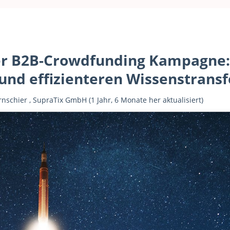
er B2B-Crowdfunding Kampagne: 
und effizienteren Wissenstransf
rnschier
,
SupraTix GmbH
(1 Jahr, 6 Monate her aktualisiert)