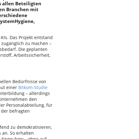
 allen Beteiligten
den Branchen mit
erschiedene
SystemHygiene,
KIs. Das Projekt entstand
r zugänglich zu machen –
bedarf. Die geplanten
off, Arbeitssicherheit,
duellen Bedürfnisse von
aut einer
Bitkom-Studie
iterbildung – allerdings
r Unternehmen den
er Personalabteilung, für
 der befragten
fend zu demokratisieren,
 an. So erhalten
es Know-how – ohne auf