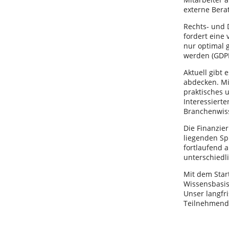
externe Bera
Rechts- und D
fordert eine 
nur optimal 
werden (GDP
Aktuell gibt 
abdecken. Mi
praktisches 
Interessiert
Branchenwis
Die Finanzie
liegenden Sp
fortlaufend a
unterschied
Mit dem Start
Wissensbasi
Unser langfri
Teilnehmende