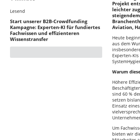
Projekt ent
leichter z
Lesend
steigendem
Start unserer B2B-Crowdfunding
Branchenth
Kampagne: Experten-KI für fundiertes
Aviation, H
Fachwissen und effizienteren
Heute beginn
Wissenstransfer
aus dem Wuns
insbesondere
Experten-KIs
SystemHygien
Warum dieses
Höhere Effizi
Beschäftigte
sind 60 % der
setzen bisla
Einsatz eines
vielversprec
Unternehmen 
Um Fachwisse
bieten wir d
Mitarbeiter 