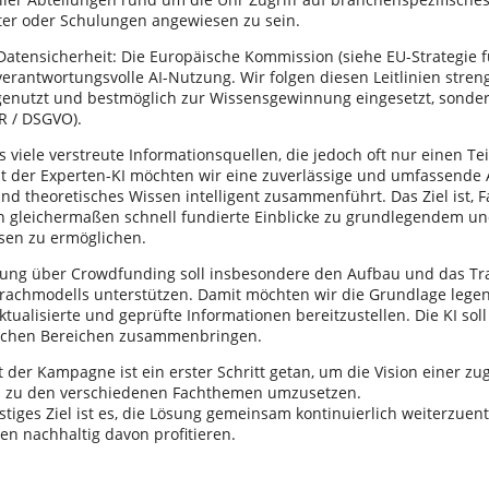
ter oder Schulungen angewiesen zu sein.
atensicherheit: Die Europäische Kommission (siehe EU-Strategie fü
verantwortungsvolle AI-Nutzung. Wir folgen diesen Leitlinien stren
genutzt und bestmöglich zur Wissensgewinnung eingesetzt, sonder
R / DSGVO).
es viele verstreute Informationsquellen, die jedoch oft nur einen T
t der Experten-KI möchten wir eine zuverlässige und umfassende An
und theoretisches Wissen intelligent zusammenführt. Das Ziel ist, 
en gleichermaßen schnell fundierte Einblicke zu grundlegendem un
sen zu ermöglichen.
rung über Crowdfunding soll insbesondere den Aufbau und das Tr
rachmodells unterstützen. Damit möchten wir die Grundlage legen
ktualisierte und geprüfte Informationen bereitzustellen. Die KI so
lichen Bereichen zusammenbringen.
 der Kampagne ist ein erster Schritt getan, um die Vision einer z
s zu den verschiedenen Fachthemen umzusetzen.
stiges Ziel ist es, die Lösung gemeinsam kontinuierlich weiterzuent
n nachhaltig davon profitieren.