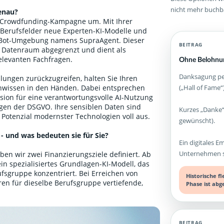
nicht mehr buchb
enau?
B-Crowdfunding-Kampagne um. Mit Ihrer
 Berufsfelder neue Experten-KI-Modelle und
atBot-Umgebung namens SupraAgent. Dieser
BEITRAG
a Datenraum abgegrenzt und dient als
relevanten Fachfragen.
Ohne Belohnun
Danksagung per
lungen zurückzugreifen, halten Sie Ihren
(„Hall of Fame“)
enwissen in den Händen. Dabei entsprechen
sion für eine verantwortungsvolle AI-Nutzung
ngen der DSGVO. Ihre sensiblen Daten sind
Kurzes „Danke“
 Potenzial modernster Technologien voll aus.
gewünscht).
 - und was bedeuten sie für Sie?
Ein digitales E
Unternehmen st
en wir zwei Finanzierungsziele definiert. Ab
ein spezialisiertes Grundlagen-KI-Modell, das
fsgruppe konzentriert. Bei Erreichen von
Historische f
ren für dieselbe Berufsgruppe vertiefende,
Phase ist abg
BEITRAG