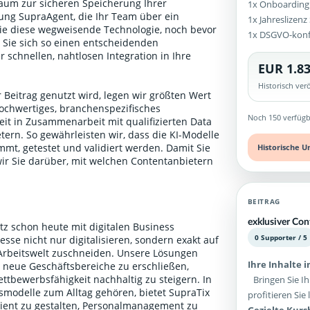
aum zur sicheren Speicherung Ihrer
1x Onboarding
g SupraAgent, die Ihr Team über ein
1x Jahreslizen
Sie diese wegweisende Technologie, noch bevor
1x DSGVO-kon
n Sie sich so einen entscheidenden
 schnellen, nahtlosen Integration in Ihre
EUR 1.83
Historisch ve
 Beitrag genutzt wird, legen wir größten Wert
ochwertiges, branchenspezifisches
Noch 150 verfügb
it in Zusammenarbeit mit qualifizierten Data
ern. So gewährleisten wir, dass die KI-Modelle
mt, getestet und validiert werden. Damit Sie
Historische U
wir Sie darüber, mit welchen Contentanbietern
.
BEITRAG
exklusiver Con
tz schon heute mit digitalen Business
0 Supporter / 5
sse nicht nur digitalisieren, sondern exakt auf
 Arbeitswelt zuschneiden. Unsere Lösungen
Ihre Inhalte 
 neue Geschäftsbereiche zu erschließen,
ttbewerbsfähigkeit nachhaltig zu steigern. In
Bringen Sie Ih
itsmodelle zum Alltag gehören, bietet SupraTix
profitieren Si
ient zu gestalten, Personalmanagement zu