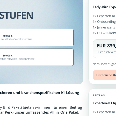
Early-Bird Exp
1x Experten-KI
1x Onboarding
1x Jahreslizen
1x DSGVO-kon
EUR 839
Historisch ve
Noch 15 verfügba
Historische U
icheren und branchenspezifischen KI-Lösung
BEITRAG
Experten-KI A
-Bird Paket) bieten wir Ihnen für einen Beitrag
1x Experten-KI
ular Perk) unser umfassendes All-in-One-Paket.