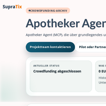
CROWDFUNDING-ARCHIV
Apotheker Age
Apotheker Agent (MCP), die über grundlegendes u
Projektteam kontaktieren
Pilot oder Partne
AKTUELLER STATUS
WAS 
Crowdfunding abgeschlossen
0 EU
Histo
Unter
Apotheker Agent (MCP)