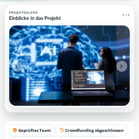
Daten & KI Agent (MCP)
PROJEKTGALERIE
1 / 1
Einblicke in das Projekt
Daten & KI Agent (MCP): häufige Fragen, Projektstatus und Antwo
Projektteam: SupraTix GmbH.
Historischer Finanzierungsstand: 0 EUR von 40.000,00 EUR.
Unterstützer:innen: 0. Erreicht: 0 Prozent.
Historisch veröffentlichte Unterstützungsoptionen: 4.
Öffentliche FAQ-Einträge: 9.
Aktiver Seitenabschnitt: faq.
Qualitätssicherung: Kanonische URL, Robots-Angaben, aggreg
Geprüftes Team
Crowdfunding abgeschlossen