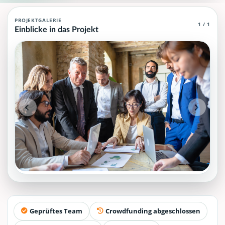
Management Agent (MCP)
PROJEKTGALERIE
1 / 1
Einblicke in das Projekt
Management Agent (MCP), die grundlegendes und spezielles Wiss
Projektteam: SupraTix GmbH.
Historischer Finanzierungsstand: 0 EUR von 40.000,00 EUR.
Unterstützer:innen: 0. Erreicht: 0 Prozent.
Historisch veröffentlichte Unterstützungsoptionen: 4.
Aktiver Seitenabschnitt: information.
Qualitätssicherung: Kanonische URL, Robots-Angaben, aggreg
Geprüftes Team
Crowdfunding abgeschlossen