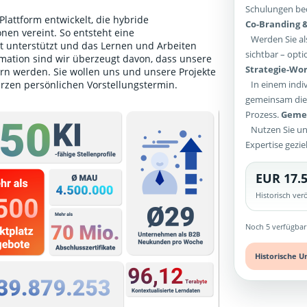
Schulungen bed
lattform entwickelt, die hybride
Co-Branding &
nen vereint. So entsteht eine
Werden Sie als
unterstützt und das Lernen und Arbeiten
sichtbar – opti
ormation sind wir überzeugt davon, dass unsere
Strategie-Wor
rn werden. Sie wollen uns und unsere Projekte
In einem indiv
urzen persönlichen Vorstellungstermin
.
gemeinsam die 
Prozess.
Gemei
Nutzen Sie un
Expertise gezie
EUR 17.5
Historisch ve
Noch 5 verfügbar
Historische U