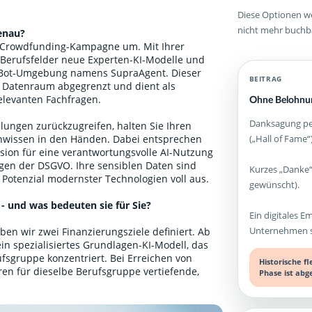
Diese Optionen we
nicht mehr buchb
enau?
B-Crowdfunding-Kampagne um. Mit Ihrer
 Berufsfelder neue Experten-KI-Modelle und
atBot-Umgebung namens SupraAgent. Dieser
BEITRAG
a Datenraum abgegrenzt und dient als
relevanten Fachfragen.
Ohne Belohnun
Danksagung per
lungen zurückzugreifen, halten Sie Ihren
(„Hall of Fame“)
enwissen in den Händen. Dabei entsprechen
sion für eine verantwortungsvolle AI-Nutzung
ngen der DSGVO. Ihre sensiblen Daten sind
Kurzes „Danke“
 Potenzial modernster Technologien voll aus.
gewünscht).
 - und was bedeuten sie für Sie?
Ein digitales E
Unternehmen st
en wir zwei Finanzierungsziele definiert. Ab
ein spezialisiertes Grundlagen-KI-Modell, das
fsgruppe konzentriert. Bei Erreichen von
Historische f
ren für dieselbe Berufsgruppe vertiefende,
Phase ist abg