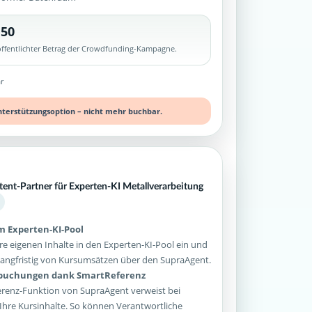
,50
röffentlichter Betrag der Crowdfunding-Kampagne.
r
nterstützungsoption – nicht mehr buchbar.
tent-Partner für Experten-KI Metallverarbeitung
im Experten-KI-Pool
re eigenen Inhalte in den Experten-KI-Pool ein und
e langfristig von Kursumsätzen über den SupraAgent.
sbuchungen dank SmartReferenz
enz-Funktion von SupraAgent verweist bei
Ihre Kursinhalte. So können Verantwortliche