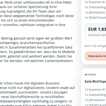
1x Experten-KI
ular Perk) unser umfassendes All-in-One-Paket.
aum zur sicheren Speicherung Ihrer
1x Onboarding
g SupraAgent, die Ihr Team über ein
1x Jahreslizen
Sie diese wegweisende Technologie, noch bevor
1x DSGVO-kon
n Sie sich so einen entscheidenden
 schnellen, nahtlosen Integration in Ihre
EUR 1.83
Historisch ve
 Beitrag genutzt wird, legen wir größten Wert
ochwertiges, branchenspezifisches
Noch 150 verfügb
it in Zusammenarbeit mit qualifizierten Data
ern. So gewährleisten wir, dass die KI-Modelle
mt, getestet und validiert werden. Damit Sie
Historische U
wir Sie darüber, mit welchen Contentanbietern
.
BEITRAG
Early Bird Exp
tz schon heute mit digitalen Business
sse nicht nur digitalisieren, sondern exakt auf
1x Experten-KI
 Arbeitswelt zuschneiden. Unsere Lösungen
1x Onboarding
 neue Geschäftsbereiche zu erschließen,
1x Jahreslizen
ttbewerbsfähigkeit nachhaltig zu steigern. In
1x DSGVO-kon
itsmodelle zum Alltag gehören, bietet SupraTix