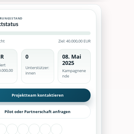
 Crowdfunding-Kampagne mit historischem Finanzierungsstand, ver
ERUNGSSTAND
ktstatus
cht
Ziel: 40.000,00 EUR
UR
0
08. Mai
he werden serverseitig geprüft.
2025
iert
Unterstützer:
.000,00
Kampagnene
innen
nde
Projektteam kontaktieren
Pilot oder Partnerschaft anfragen