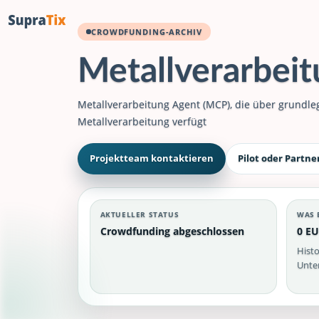
CROWDFUNDING-ARCHIV
Metallverarbei
Metallverarbeitung Agent (MCP), die über grundl
Metallverarbeitung verfügt
Projektteam kontaktieren
Pilot oder Partne
AKTUELLER STATUS
WAS 
Crowdfunding abgeschlossen
0 EU
Histo
Unter