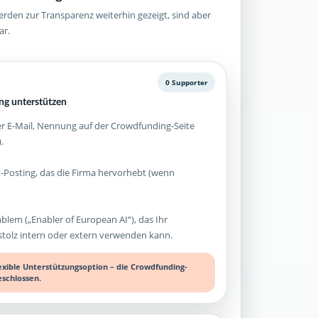
rden zur Transparenz weiterhin gezeigt, sind aber
ar.
0 Supporter
g unterstützen
 E-Mail, Nennung auf der Crowdfunding-Seite
.
-Posting, das die Firma hervorhebt (wenn
mblem („Enabler of European AI“), das Ihr
olz intern oder extern verwenden kann.
lexible Unterstützungsoption – die Crowdfunding-
eschlossen.