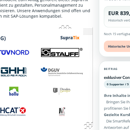
ient zu gestalten, Personalmanagement zu
ganisieren. Unsere Anwendungen sind offen und
EUR 839
ch mit SAP-Lösungen kompatibel.
Historisch ve
Noch 15 verfügba
Historische U
BEITRAG
exklusiver Con
0 Supporter / 5
Ihre Inhalte 
Bringen Sie Ih
profitieren Si
Gezielte Kur
Die SmartRefer
Antworten auf 