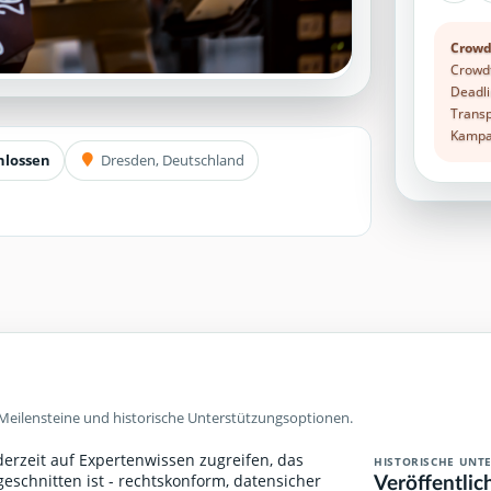
Crowd
Crowdf
Deadli
Transp
Kampag
hlossen
Dresden, Deutschland
Meilensteine und historische Unterstützungsoptionen.
ederzeit auf Expertenwissen zugreifen, das
HISTORISCHE UNT
Veröffentlic
geschnitten ist - rechtskonform, datensicher