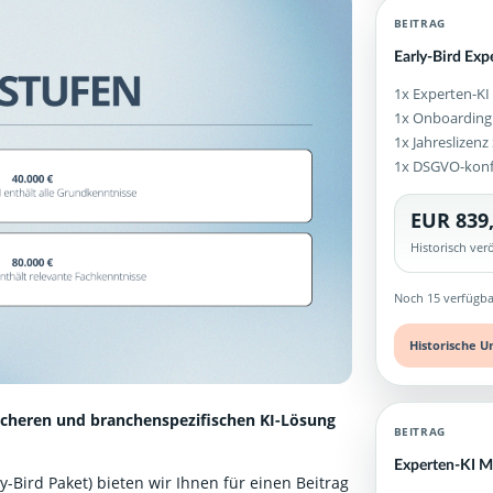
BEITRAG
Early-Bird Exp
1x Experten-KI
1x Onboarding
1x Jahreslizen
1x DSGVO-kon
EUR 839
Historisch ve
Noch 15 verfügba
Historische U
icheren und branchenspezifischen KI-Lösung
BEITRAG
Experten-KI Me
-Bird Paket) bieten wir Ihnen für einen Beitrag