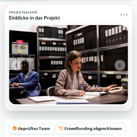
Verwaltungsagent (MCP)
PROJEKTGALERIE
1 / 1
Einblicke in das Projekt
Verwaltungsagent (MCP): Teamprofil, Hintergrund und Kontaktmög
Projektteam: SupraTix GmbH.
Historischer Finanzierungsstand: 0 EUR von 40.000,00 EUR.
Unterstützer:innen: 0. Erreicht: 0 Prozent.
Historisch veröffentlichte Unterstützungsoptionen: 4.
Aktiver Seitenabschnitt: team.
Qualitätssicherung: Kanonische URL, Robots-Angaben, aggreg
Geprüftes Team
Crowdfunding abgeschlossen