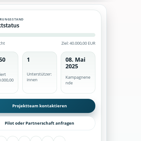
ERUNGSSTAND
ktstatus
cht
Ziel: 40.000,00 EUR
50
1
08. Mai
he werden serverseitig geprüft.
2025
Unterstützer:
iert
Kampagnene
innen
.000,00
nde
Projektteam kontaktieren
Pilot oder Partnerschaft anfragen