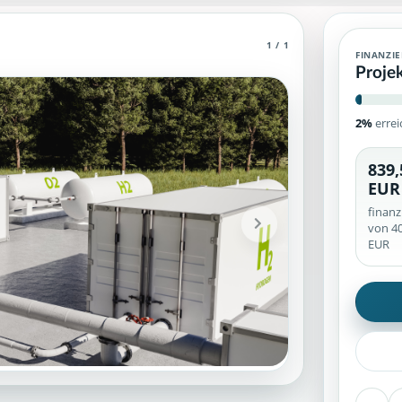
1 / 1
und Fortschritte.
FINANZI
Proje
EUR.
2%
errei
839,
ierte Unterstützerinformationen und veröffentlichte Inhaltsbereic
EUR
finanz
von 40
EUR