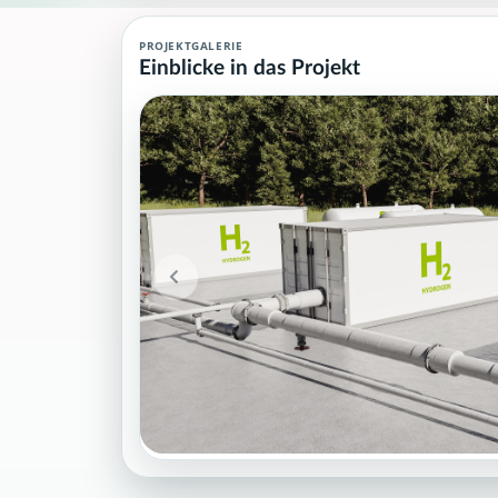
Wasserstoff Agent (MCP)
PROJEKTGALERIE
Einblicke in das Projekt
Wasserstoff Agent (MCP): öffentliche Projektupdates, Meilensteine 
Projektteam: SupraTix GmbH.
Historischer Finanzierungsstand: 839,50 EUR von 40.000,00 
Unterstützer:innen: 1. Erreicht: 2 Prozent.
Historisch veröffentlichte Unterstützungsoptionen: 4.
Öffentliche Updates auf dieser Seite: 1.
Aktiver Seitenabschnitt: updates.
Qualitätssicherung: Kanonische URL, Robots-Angaben, aggreg