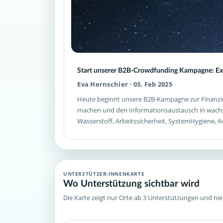
Start unserer B2B-Crowdfunding Kampagne: Expe
Eva Hernschier · 03. Feb 2025
Heute beginnt unsere B2B-Kampagne zur Finanzier
machen und den Informationsaustausch in wachs
Wasserstoff, Arbeitssicherheit, SystemHygiene, A
UNTERSTÜTZER:INNENKARTE
Wo Unterstützung sichtbar wird
Die Karte zeigt nur Orte ab 3 Unterstützungen und ni