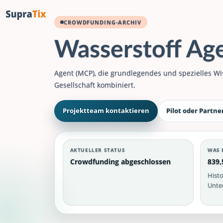
CROWDFUNDING-ARCHIV
Wasserstoff Ag
Agent (MCP), die grundlegendes und spezielles Wi
Gesellschaft kombiniert.
Projektteam kontaktieren
Pilot oder Partne
AKTUELLER STATUS
WAS 
Crowdfunding abgeschlossen
839,
Histo
Unter