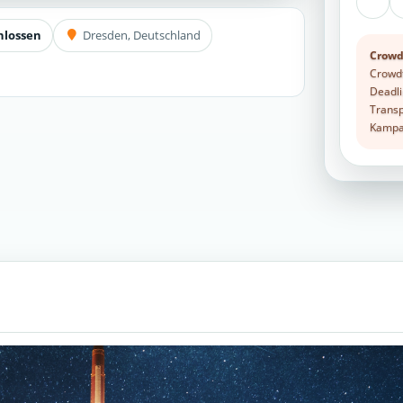
hlossen
Dresden, Deutschland
Crowd
Crowdf
Deadli
Transp
Kampag