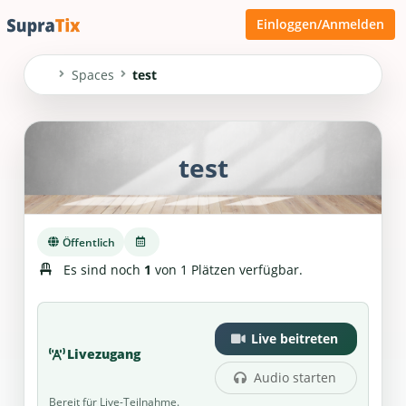
Einloggen/Anmelden
Spaces
test
test
Öffentlich
Es sind noch
1
von 1 Plätzen verfügbar.
Live beitreten
Livezugang
Audio starten
Bereit für Live-Teilnahme.