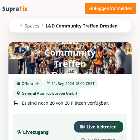
Einloggen/Anmelden
Spaces
L&D Community Treffen Dresden
L&D
Community
Treffen
Dresden
Öffentlich
11. Sep 2024 18:00 CEST
General Atomics Europe GmbH
Es sind noch
20
von 20 Plätzen verfügbar.
Live beitreten
Livezugang