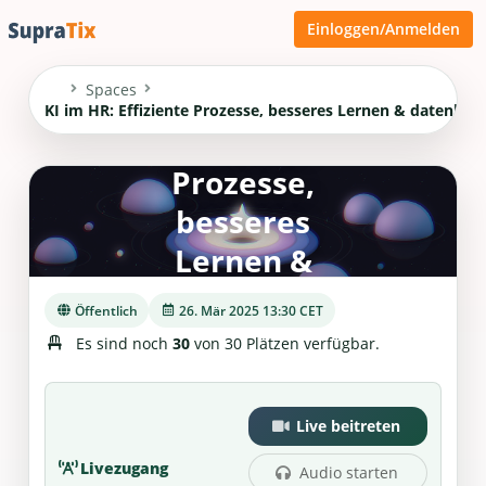
Einloggen/Anmelden
Spaces
KI im HR:
KI im HR: Effiziente Prozesse, besseres Lernen & datenbas
Effiziente
Prozesse,
besseres
Lernen &
datenbasierte
Öffentlich
26. Mär 2025 13:30 CET
Entscheidung
Es sind noch
30
von 30 Plätzen verfügbar.
Live beitreten
Livezugang
Audio starten