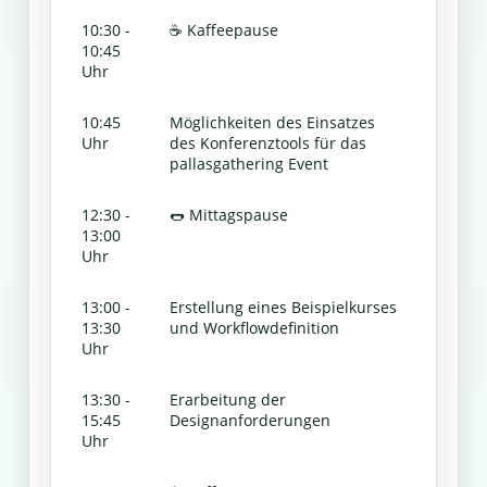
10:30 -
☕️ Kaffeepause
10:45
Uhr
10:45
Möglichkeiten des Einsatzes
Uhr
des Konferenztools für das
pallasgathering Event
12:30 -
🌭 Mittagspause
13:00
Uhr
13:00 -
Erstellung eines Beispielkurses
13:30
und Workflowdefinition
Uhr
13:30 -
Erarbeitung der
15:45
Designanforderungen
Uhr