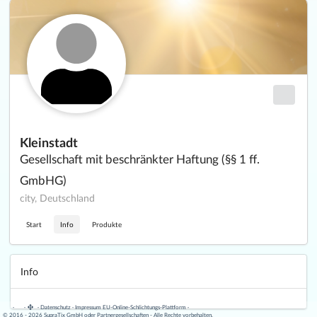
Kleinstadt
Gesellschaft mit beschränkter Haftung (§§ 1 ff.
GmbHG)
city, Deutschland
Start
Info
Produkte
Info
·
·
·
Datenschutz
·
Impressum
EU-Online-Schlichtungs-Plattform
·
© 2016 - 2026 SupraTix GmbH oder Partnergesellschaften - Alle Rechte vorbehalten.