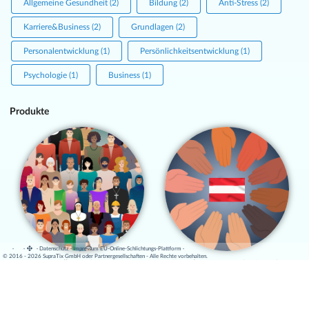
Allgemeine Gesundheit (2)
Bildung (2)
Anti-Stress (2)
Karriere&Business (2)
Grundlagen (2)
Personalentwicklung (1)
Persönlichkeitsentwicklung (1)
Psychologie (1)
Business (1)
Produkte
·
·
·
Datenschutz
·
Impressum
EU-Online-Schlichtungs-Plattform
·
© 2016 - 2026 SupraTix GmbH oder Partnergesellschaften - Alle Rechte vorbehalten.
Allgemeines
Equal treatment in Austria
Gleichbehandlungsgesetz
(AGG)