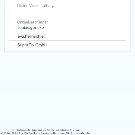
Online Veranstaltung
Organisator:innen
tobias.goecke
eva.hernschier
SupraTix GmbH
·
·
·
Datenschutz
·
Impressum
EU-Online-Schlichtungs-Plattform
·
© 2016 - 2026 SupraTix GmbH oder Partnergesellschaften - Alle Rechte vorbehalten.