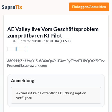
Einloggen/Anmelden
AE Valley live Vom Geschäftsproblem
zum prüfbaren KI Pilot
04. Jun 2026 13:30 - 14:30 Uhr
(CEST)
380944;ZdiUAqYI5u8B0nQaOHF3waPyTYsdTHPQOrXf9Tvv
Frg;conf8.supraworx.com
Anmeldung
Aktuell ist keine öffentliche Buchungsoption
verfügbar.