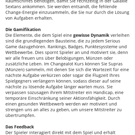
Raumschiffes benötigen, damit Sie rechtzeitig in der Galaxie
Sextans ankommen. Sie werden entsandt, die fehlende
Change-Energie einzusammeln, die Sie nur durch die Lösung
von Aufgaben erhalten.
Die Gamifikation
Die Elemente, die dem Spiel eine
gewisse Dynamik
verleihen
sind die grundlegenden Bausteine, die zu jedem Serious
Game dazugehören. Rankings, Badges, Punktesyssteme und
Wettbewerbe. Dies spornt Spieler an und motiviert sie, denn
wir alle freuen uns über Belobigungen, Münzen oder
zusätzliche Leben. Im Changealot Kurs können Sie Supras
(Münzen) sammeln, mit denen Sie sich die Wartezeit für eine
nächste Aufgabe verkürzen oder sogar die Flugzeit Ihres
Spielgegners verlängern können, sodass dieser auf seine
nächste zu lösende Aufgabe länger warten muss. Sie
verpassen sozusagen ihrem Mitstreiter ein Handicap, eine
temporäre Einschränkung seiner Aktionsfähigkeit. Durch
einen gesunden Wettbewerb werden wir motiviert und
strengen uns an alles zu geben, um unsere Mitstreiter zu
übertrumpfen.
Das Feedback
Der Spieler interagiert direkt mit dem Spiel und erhält