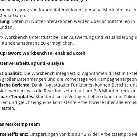
on
: Verfolgung von Kundeninteraktionen, personalisierte Ansprach
-Media-Daten.
zung
: Daten zu Nutzerinteraktionen werden über Schnittstellen in
unden.
x Workbench unterstützt bei der Auswertung und Visualisierung d
te Kundenansprache zu ermöglichen.
 SupraWorx Workbench (KI enabled Excel)
atenverarbeitung und -analyse
tionalität
: Die Workbench integriert KI-Algorithmen direkt in Exce
e großer Datenmengen und die Vorhersage von Kampagnenergebnis
sche Berichte
: Dank KI-gestützter Funktionen können Berichte un
siert werden, was die Reaktionszeiten auf nur 2–3 Minuten reduzier
bare Templates:
Standardisierte Vorlagen helfen dabei, die Doku
ren und gleichzeitig eine konsistente Arbeitsweise über alle Proje
leisten.
das Marketing-Team
rceneffizienz:
Einsparungen von bis zu 42 % der Arbeitszeit pro Mi