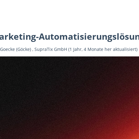
arketing-Automatisierungslösu
 Goecke (Göcke)
,
SupraTix GmbH
(1 Jahr, 4 Monate her aktualisiert)