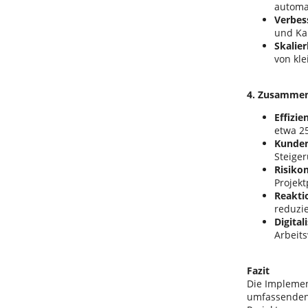
automat
Verbes
und Ka
Skalier
von kl
4. Zusammen
Effizie
etwa 25
Kunden
Steige
Risiko
Projek
Reakti
reduzie
Digital
Arbeit
Fazit
Die Implemen
umfassenden,