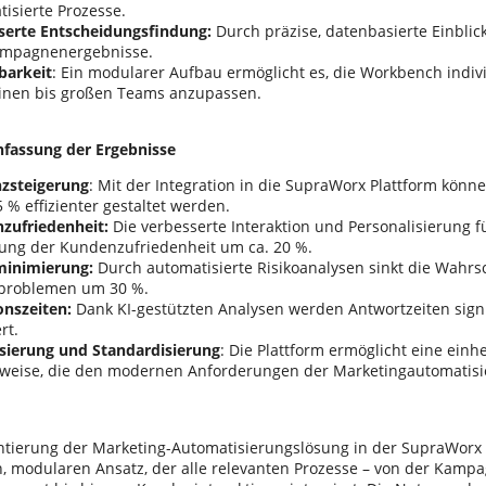
isierte Prozesse.
serte Entscheidungsfindung:
Durch präzise, datenbasierte Einbli
mpagnenergebnisse.
barkeit
: Ein modularer Aufbau ermöglicht es, die Workbench indiv
einen bis großen Teams anzupassen.
fassung der Ergebnisse
nzsteigerung
: Mit der Integration in die SupraWorx Plattform kön
 % effizienter gestaltet werden.
zufriedenheit:
Die verbesserte Interaktion und Personalisierung f
rung der Kundenzufriedenheit um ca. 20 %.
minimierung:
Durch automatisierte Risikoanalysen sinkt die Wahrsc
tproblemen um 30 %.
onszeiten:
Dank KI-gestützten Analysen werden Antwortzeiten signi
rt.
isierung und Standardisierung
: Die Plattform ermöglicht eine einhei
sweise, die den modernen Anforderungen der Marketingautomatisie
tierung der Marketing-Automatisierungslösung in der SupraWorx P
 modularen Ansatz, der alle relevanten Prozesse – von der Kam