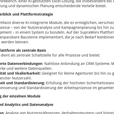
rkbench, einer KI-gestützten Excel-Lösung, die insbesondere bei 
ttung und dynamischen Planung entscheidende Vorteile bietet.
rblick und Plattformstrategie
mfasst diverse KI-integrierte Module, die es ermöglichen, verschie
zesse – von der Nutzeranalyse und Kampagnenplanung bis hin zu 
ement – in einem System zu bündeln. Auf der SupraWorx Plattfo
 anpassbare Bausteine implementiert, die je nach Bedarf kombinier
t werden können.
attform als zentrale Basis
 dient als zentrale Schaltstelle für alle Prozesse und bietet:
ierte Datenverbindungen
: Nahtlose Anbindung an CRM-Systeme, Ma
rke und weitere Datenquellen.
lität und Skalierbarkeit:
Geeignet für kleine Agenturen bis hin zu
enzter Nutzerzahl.
heit und Standardisierung:
Erfüllung der höchsten Sicherheitsstan
onisierung und Standardisierung der Arbeitsprozesse im gesamt
g der einzelnen Module
ed Analytics und Datenanalyse
on
: Analyse von Nutzerpräferenzen, Verhaltensmustern und hist