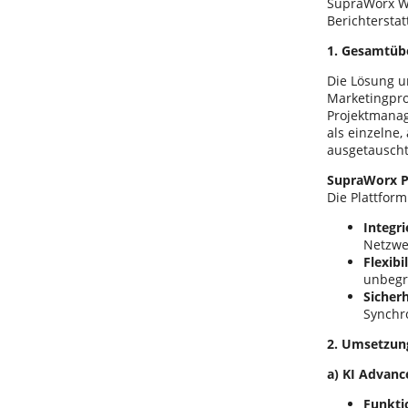
SupraWorx Wo
Berichtersta
1. Gesamtübe
Die Lösung u
Marketingpro
Projektmanag
als einzelne,
ausgetausch
SupraWorx Pl
Die Plattform
Integr
Netzwe
Flexibi
unbegr
Sicher
Synchr
2. Umsetzun
a) KI Advanc
Funkti