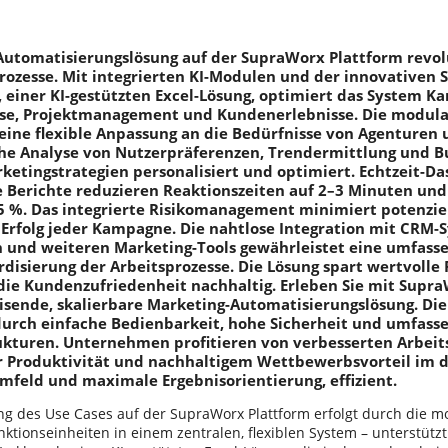
Automatisierungslösung auf der SupraWorx Plattform revo
ozesse. Mit integrierten KI-Modulen und der innovativen
einer KI-gestützten Excel-Lösung, optimiert das System 
se, Projektmanagement und Kundenerlebnisse. Die modula
eine flexible Anpassung an die Bedürfnisse von Agenturen
he Analyse von Nutzerpräferenzen, Trendermittlung und 
etingstrategien personalisiert und optimiert. Echtzeit-D
Berichte reduzieren Reaktionszeiten auf 2–3 Minuten und s
5 %. Das integrierte Risikomanagement minimiert potenzi
 Erfolg jeder Kampagne. Die nahtlose Integration mit CRM-
und weiteren Marketing-Tools gewährleistet eine umfasse
disierung der Arbeitsprozesse. Die Lösung spart wertvolle
die Kundenzufriedenheit nachhaltig. Erleben Sie mit Supr
sende, skalierbare Marketing-Automatisierungslösung. Die
durch einfache Bedienbarkeit, hohe Sicherheit und umfass
kturen. Unternehmen profitieren von verbesserten Arbeit
r Produktivität und nachhaltigem Wettbewerbsvorteil im d
feld und maximale Ergebnisorientierung, effizient.
g des Use Cases auf der SupraWorx Plattform erfolgt durch die mo
ktionseinheiten in einem zentralen, flexiblen System – unterstütz