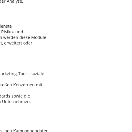
der Analyse,
denste
Risiko- und
rm werden diese Module
t, erweitert oder
rketing-Tools, soziale
 großen Konzernen mit
dards sowie die
en Unternehmen.
orischen Kampagnendaten,