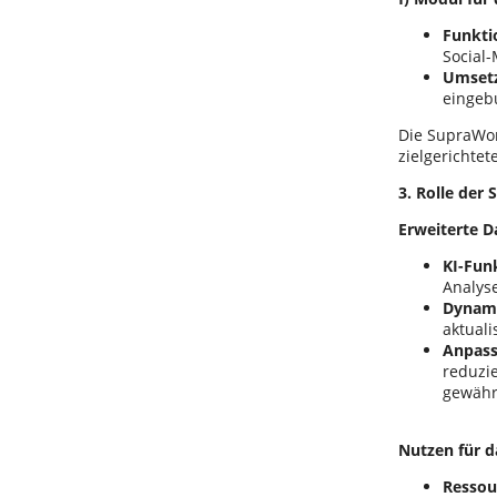
Funkti
Social
Umset
eingeb
Die SupraWor
zielgerichte
3. Rolle der
Erweiterte D
KI-Funk
Analys
Dynami
aktuali
Anpass
reduzie
gewähr
Nutzen für 
Ressou