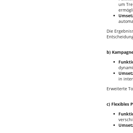
um Tre
ermögl
Umset
automa
Die Ergebniss
Entscheidung
b) Kampagne
Funkti
dynami
Umset
in inte
Erweiterte T
c) Flexible
Funkti
versch
Umset