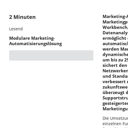
2 Minuten
Marketing-
Marketingpr
Workbench, 
Lesend
Datenanaly
Modulare Marketing-
ermöglicht 
Automatisierungslösung
automatisc
werden Mark
dynamische 
um bis zu 2
sichert den
Netzwerken 
und Standar
verbessert 
zukunftswei
überzeugt 
Supportstru
gesteigerte
Marketingum
Die Umsetzun
einzelnen Fun