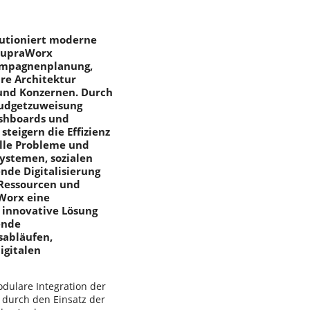
lutioniert moderne
 SupraWorx
Kampagnenplanung,
re Architektur
 und Konzernen. Durch
Budgetzuweisung
ashboards und
teigern die Effizienz
elle Probleme und
Systemen, sozialen
nde Digitalisierung
 Ressourcen und
aWorx eine
 innovative Lösung
ende
sabläufen,
igitalen
dulare Integration der
t durch den Einsatz der