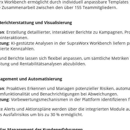
x Workbench ermöglicht durch individuell anpassbare Templates 
e Zusammenarbeit zwischen den über 155 Teammitgliedern.
 Berichterstattung und Visualisierung
on
: Erstellung detaillierter, interaktiver Berichte zu Kampagnen, P
interaktionen.
zung
: KI-gestützte Analysen in der SupraWorx Workbench liefern pr
sierte Kennzahlen.
nd Berichte lassen sich flexibel anpassen, um sämtliche Metriken
tung und Rentabilitätsanalysen abzubilden.
nagement und Automatisierung
on
: Proaktives Erkennen und Managen potenzieller Risiken, automa
ormfunktionalität und Benachrichtigungen bei Abweichungen.
zung
: Vorbewertungsmechanismen in der Plattform identifizieren f
te Alerts und Aktionspläne werden über die integrierten Module au
 Ausfallrisikos um bis zu 30 % ermöglicht.
r das Management der Kundenerfahrungen