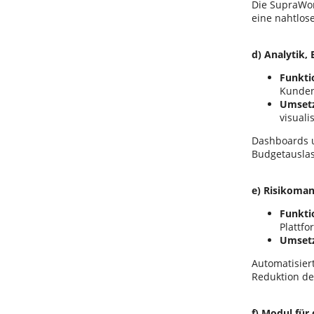
Die SupraWor
eine nahtlos
d) Analytik,
Funkti
Kunden
Umset
visuali
Dashboards u
Budgetauslas
e) Risikoma
Funkti
Plattf
Umset
Automatisier
Reduktion des
f) Modul fü