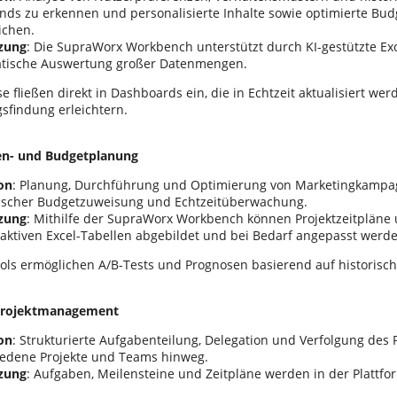
nds zu erkennen und personalisierte Inhalte sowie optimierte Bu
ichen.
zung
: Die SupraWorx Workbench unterstützt durch KI-gestützte Ex
tische Auswertung großer Datenmengen.
e fließen direkt in Dashboards ein, die in Echtzeit aktualisiert we
sfindung erleichtern.
n- und Budgetplanung
on
: Planung, Durchführung und Optimierung von Marketingkampag
scher Budgetzuweisung und Echtzeitüberwachung.
zung
: Mithilfe der SupraWorx Workbench können Projektzeitplän
raktiven Excel-Tabellen abgebildet und bei Bedarf angepasst werd
ools ermöglichen A/B-Tests und Prognosen basierend auf historisc
s Projektmanagement
on
: Strukturierte Aufgabenteilung, Delegation und Verfolgung des P
iedene Projekte und Teams hinweg.
zung
: Aufgaben, Meilensteine und Zeitpläne werden in der Plattfo