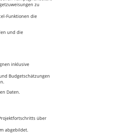
dgetzuweisungen zu
cel-Funktionen die
rden und die
nen inklusive
e und Budgetschätzungen
en.
hen Daten.
rojektfortschritts über
rm abgebildet.