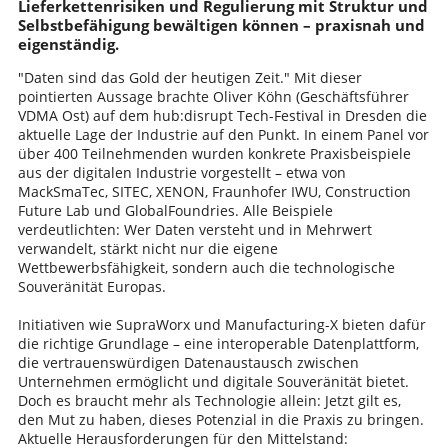
Lieferkettenrisiken und Regulierung mit Struktur und
Selbstbefähigung bewältigen können – praxisnah und
eigenständig.
"Daten sind das Gold der heutigen Zeit." Mit dieser
pointierten Aussage brachte Oliver Köhn (Geschäftsführer
VDMA Ost) auf dem hub:disrupt Tech-Festival in Dresden die
aktuelle Lage der Industrie auf den Punkt. In einem Panel vor
über 400 Teilnehmenden wurden konkrete Praxisbeispiele
aus der digitalen Industrie vorgestellt – etwa von
MackSmaTec, SITEC, XENON, Fraunhofer IWU, Construction
Future Lab und GlobalFoundries. Alle Beispiele
verdeutlichten: Wer Daten versteht und in Mehrwert
verwandelt, stärkt nicht nur die eigene
Wettbewerbsfähigkeit, sondern auch die technologische
Souveränität Europas.
Initiativen wie SupraWorx und Manufacturing-X bieten dafür
die richtige Grundlage – eine interoperable Datenplattform,
die vertrauenswürdigen Datenaustausch zwischen
Unternehmen ermöglicht und digitale Souveränität bietet.
Doch es braucht mehr als Technologie allein: Jetzt gilt es,
den Mut zu haben, dieses Potenzial in die Praxis zu bringen.
Aktuelle Herausforderungen für den Mittelstand: