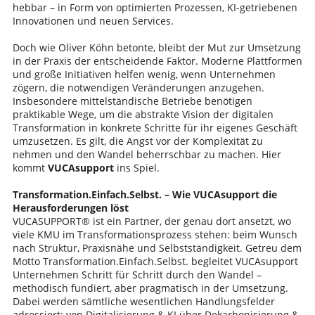
hebbar – in Form von optimierten Prozessen, KI-getriebenen
Innovationen und neuen Services.
Doch wie Oliver Köhn betonte, bleibt der Mut zur Umsetzung
in der Praxis der entscheidende Faktor. Moderne Plattformen
und große Initiativen helfen wenig, wenn Unternehmen
zögern, die notwendigen Veränderungen anzugehen.
Insbesondere mittelständische Betriebe benötigen
praktikable Wege, um die abstrakte Vision der digitalen
Transformation in konkrete Schritte für ihr eigenes Geschäft
umzusetzen. Es gilt, die Angst vor der Komplexität zu
nehmen und den Wandel beherrschbar zu machen. Hier
kommt
VUCAsupport
ins Spiel.
Transformation.Einfach.Selbst. – Wie VUCAsupport die
Herausforderungen löst
VUCASUPPORT® ist ein Partner, der genau dort ansetzt, wo
viele KMU im Transformationsprozess stehen: beim Wunsch
nach Struktur, Praxisnähe und Selbstständigkeit. Getreu dem
Motto Transformation.Einfach.Selbst. begleitet VUCAsupport
Unternehmen Schritt für Schritt durch den Wandel –
methodisch fundiert, aber pragmatisch in der Umsetzung.
Dabei werden sämtliche wesentlichen Handlungsfelder
adressiert: von Digitalisierung & KI über Dekarbonisierung &