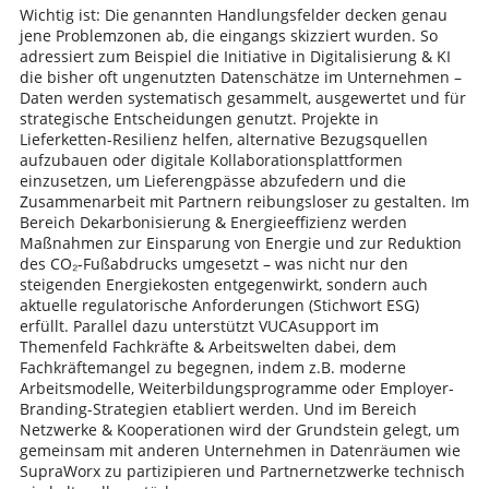
Wichtig ist: Die genannten Handlungsfelder decken genau
jene Problemzonen ab, die eingangs skizziert wurden. So
adressiert zum Beispiel die Initiative in Digitalisierung & KI
die bisher oft ungenutzten Datenschätze im Unternehmen –
Daten werden systematisch gesammelt, ausgewertet und für
strategische Entscheidungen genutzt. Projekte in
Lieferketten-Resilienz helfen, alternative Bezugsquellen
aufzubauen oder digitale Kollaborationsplattformen
einzusetzen, um Lieferengpässe abzufedern und die
Zusammenarbeit mit Partnern reibungsloser zu gestalten. Im
Bereich Dekarbonisierung & Energieeffizienz werden
Maßnahmen zur Einsparung von Energie und zur Reduktion
des CO₂-Fußabdrucks umgesetzt – was nicht nur den
steigenden Energiekosten entgegenwirkt, sondern auch
aktuelle regulatorische Anforderungen (Stichwort ESG)
erfüllt. Parallel dazu unterstützt VUCAsupport im
Themenfeld Fachkräfte & Arbeitswelten dabei, dem
Fachkräftemangel zu begegnen, indem z.B. moderne
Arbeitsmodelle, Weiterbildungsprogramme oder Employer-
Branding-Strategien etabliert werden. Und im Bereich
Netzwerke & Kooperationen wird der Grundstein gelegt, um
gemeinsam mit anderen Unternehmen in Datenräumen wie
SupraWorx zu partizipieren und Partnernetzwerke technisch