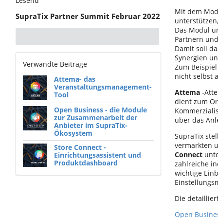
Lesend
Mit dem Mo
SupraTix Partner Summit Februar 2022
unterstützen
Das Modul un
Partnern un
Damit soll d
Synergien un
Verwandte Beiträge
Zum Beispiel
nicht selbst
Attema- das
Veranstaltungsmanagement-
Attema
-Att
Tool
dient zum Or
Open Business - die Module
Kommerzialis
zur Zusammenarbeit der
über das Anl
Anbieter im SupraTix-
Ökosystem
SupraTix stel
vermarkten u
Store Connect -
Connect
unte
Einrichtungsassistent und
Produktdashboard
zahlreiche i
wichtige Einb
Einstellungsm
Die detailli
Open Busine