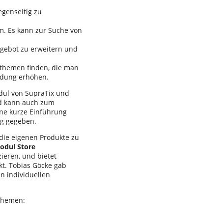
genseitig zu
m. Es kann zur Suche von
ngebot zu erweitern und
themen finden, die man
ndung erhöhen.
ul von SupraTix und
nd kann auch zum
ne kurze Einführung
ng gegeben.
 die eigenen Produkte zu
odul Store
zieren, und bietet
kt. Tobias Göcke gab
en individuellen
 Themen: