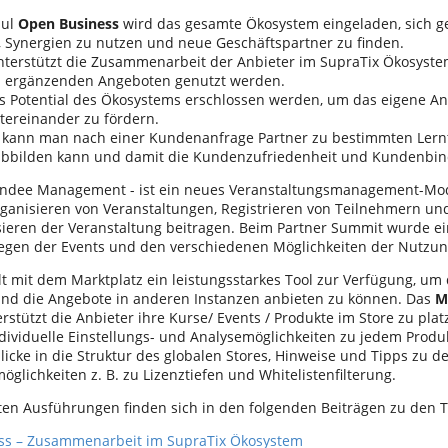
dul
Open Business
wird das gesamte Ökosystem eingeladen, sich ge
, Synergien zu nutzen und neue Geschäftspartner zu finden.
terstützt die Zusammenarbeit der Anbieter im SupraTix Ökosyste
d ergänzenden Angeboten genutzt werden.
as Potential des Ökosystems erschlossen werden, um das eigene A
tereinander zu fördern.
 kann man nach einer Kundenanfrage Partner zu bestimmten Lern
 abbilden kann und damit die Kundenzufriedenheit und Kundenbi
endee Management - ist ein neues Veranstaltungsmanagement-Mod
ganisieren von Veranstaltungen, Registrieren von Teilnehmern u
ieren der Veranstaltung beitragen. Beim Partner Summit wurde ei
egen der Events und den verschiedenen Möglichkeiten der Nutzu
lt mit dem Marktplatz ein leistungsstarkes Tool zur Verfügung, um
nd die Angebote in anderen Instanzen anbieten zu können. Das
M
rstützt die Anbieter ihre Kurse/ Events / Produkte im Store zu plat
ndividuelle Einstellungs- und Analysemöglichkeiten zu jedem Produ
licke in die Struktur des globalen Stores, Hinweise und Tipps zu d
öglichkeiten z. B. zu Lizenztiefen und Whitelistenfilterung.
erten Ausführungen finden sich in den folgenden Beiträgen zu den
ss – Zusammenarbeit im SupraTix Ökosystem