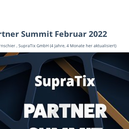
rtner Summit Februar 2022
rnschier
,
SupraTix GmbH
(4 Jahre, 4 Monate her aktualisiert)