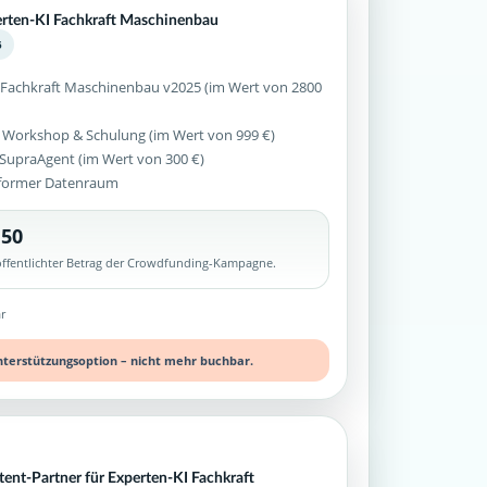
perten-KI Fachkraft Maschinenbau
5
 Fachkraft Maschinenbau v2025 (im Wert von 2800
 Workshop & Schulung (im Wert von 999 €)
z SupraAgent (im Wert von 300 €)
former Datenraum
,50
röffentlichter Betrag der Crowdfunding-Kampagne.
r
nterstützungsoption – nicht mehr buchbar.
tent-Partner für Experten-KI Fachkraft