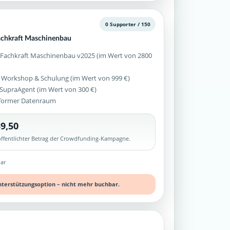
0 Supporter / 150
achkraft Maschinenbau
 Fachkraft Maschinenbau v2025 (im Wert von 2800
 Workshop & Schulung (im Wert von 999 €)
z SupraAgent (im Wert von 300 €)
former Datenraum
9,50
röffentlichter Betrag der Crowdfunding-Kampagne.
ar
nterstützungsoption – nicht mehr buchbar.