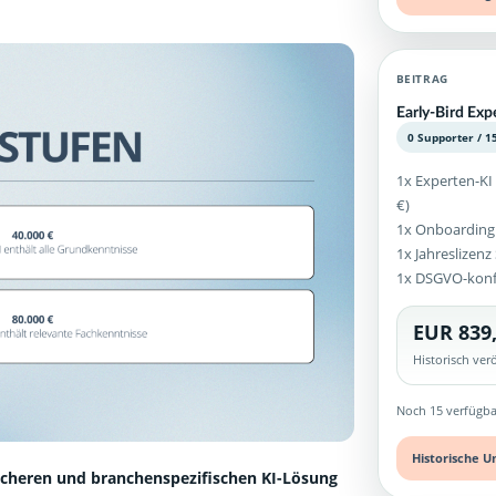
BEITRAG
Early-Bird Ex
0 Supporter / 1
1x Experten-KI
€)
1x Onboarding
1x Jahreslizen
1x DSGVO-kon
EUR 839
Historisch ve
Noch 15 verfügba
Historische U
icheren und branchenspezifischen KI-Lösung