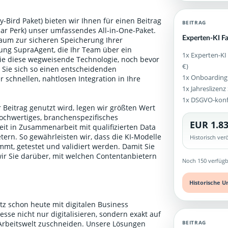
-Bird Paket) bieten wir Ihnen für einen Beitrag
BEITRAG
ular Perk) unser umfassendes All-in-One-Paket.
Experten-KI F
aum zur sicheren Speicherung Ihrer
g SupraAgent, die Ihr Team über ein
1x Experten-KI
Sie diese wegweisende Technologie, noch bevor
€)
n Sie sich so einen entscheidenden
1x Onboarding
 schnellen, nahtlosen Integration in Ihre
1x Jahreslizen
1x DSGVO-kon
 Beitrag genutzt wird, legen wir größten Wert
ochwertiges, branchenspezifisches
EUR 1.83
it in Zusammenarbeit mit qualifizierten Data
ern. So gewährleisten wir, dass die KI-Modelle
Historisch ve
mt, getestet und validiert werden. Damit Sie
wir Sie darüber, mit welchen Contentanbietern
Noch 150 verfügb
.
Historische U
tz schon heute mit digitalen Business
sse nicht nur digitalisieren, sondern exakt auf
BEITRAG
 Arbeitswelt zuschneiden. Unsere Lösungen