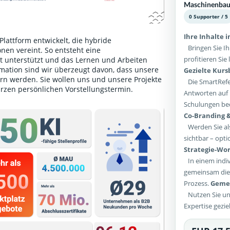
Maschinenba
0 Supporter / 5
Ihre Inhalte 
lattform entwickelt, die hybride
Bringen Sie Ih
nen vereint. So entsteht eine
profitieren Si
unterstützt und das Lernen und Arbeiten
ormation sind wir überzeugt davon, dass unsere
Gezielte Kur
rn werden. Sie wollen uns und unsere Projekte
Die SmartRefer
urzen persönlichen Vorstellungstermin
.
Antworten auf 
Schulungen bed
Co-Branding &
Werden Sie als
sichtbar – opti
Strategie-Wor
In einem indiv
gemeinsam die 
Prozess.
Gemei
Nutzen Sie un
Expertise gezie