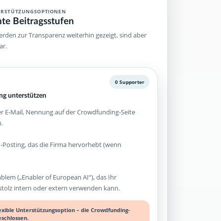
ERSTÜTZUNGSOPTIONEN
hte Beitragsstufen
rden zur Transparenz weiterhin gezeigt, sind aber
ar.
0 Supporter
g unterstützen
 E-Mail, Nennung auf der Crowdfunding-Seite
.
-Posting, das die Firma hervorhebt (wenn
mblem („Enabler of European AI“), das Ihr
olz intern oder extern verwenden kann.
lexible Unterstützungsoption – die Crowdfunding-
eschlossen.