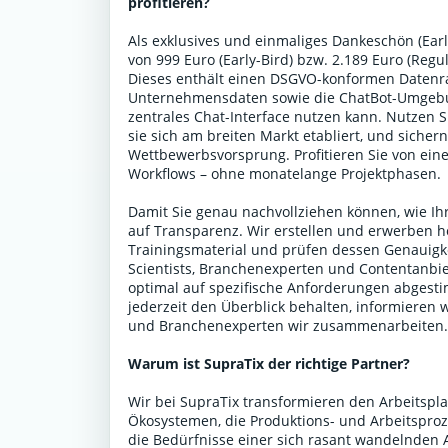
profitieren?
Als exklusives und einmaliges Dankeschön (Early
von 999 Euro (Early-Bird) bzw. 2.189 Euro (Reg
Dieses enthält einen DSGVO-konformen Datenr
Unternehmensdaten sowie die ChatBot-Umgebun
zentrales Chat-Interface nutzen kann. Nutzen 
sie sich am breiten Markt etabliert, und sicher
Wettbewerbsvorsprung. Profitieren Sie von einer
Workflows – ohne monatelange Projektphasen.
Damit Sie genau nachvollziehen können, wie Ihr
auf Transparenz. Wir erstellen und erwerben h
Trainingsmaterial und prüfen dessen Genauigke
Scientists, Branchenexperten und Contentanbiet
optimal auf spezifische Anforderungen abgestim
jederzeit den Überblick behalten, informieren 
und Branchenexperten wir zusammenarbeiten
Warum ist SupraTix der richtige Partner?
Wir bei SupraTix transformieren den Arbeitspla
Ökosystemen, die Produktions- und Arbeitsproze
die Bedürfnisse einer sich rasant wandelnden