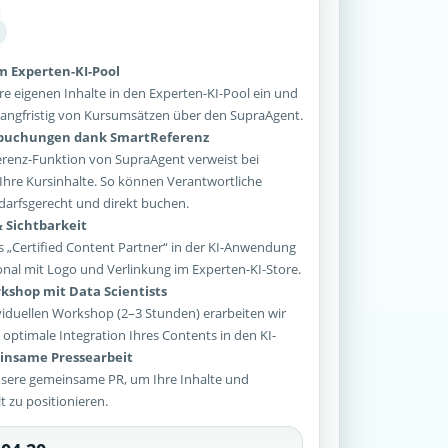
u
im Experten-KI-Pool
re eigenen Inhalte in den Experten-KI-Pool ein und
e langfristig von Kursumsätzen über den SupraAgent.
sbuchungen dank SmartReferenz
enz-Funktion von SupraAgent verweist bei
Ihre Kursinhalte. So können Verantwortliche
arfsgerecht und direkt buchen.
 Sichtbarkeit
 „Certified Content Partner“ in der KI-Anwendung
onal mit Logo und Verlinkung im Experten-KI-Store.
kshop mit Data Scientists
iduellen Workshop (2–3 Stunden) erarbeiten wir
optimale Integration Ihres Contents in den KI-
nsame Pressearbeit
sere gemeinsame PR, um Ihre Inhalte und
lt zu positionieren.