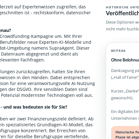
ederzeit auf Expertenwissen zugreifen, das
HISTORISCHE UNT
Veröffentlic
geschnitten ist - rechtskonform, datensicher
Diese Optionen we
nicht mehr buchb
enau?
B-Crowdfunding-Kampagne um. Mit Ihrer
 Berufsfelder neue Experten-KI-Modelle und
atBot-Umgebung namens SupraAgent. Dieser
BEITRAG
a Datenraum abgegrenzt und dient als
relevanten Fachfragen.
Ohne Belohnun
Danksagung per
lungen zurückzugreifen, halten Sie Ihren
(„Hall of Fame“)
enwissen in den Händen. Dabei entsprechen
sion für eine verantwortungsvolle AI-Nutzung
ngen der DSGVO. Ihre sensiblen Daten sind
Kurzes „Danke“
 Potenzial modernster Technologien voll aus.
gewünscht).
 - und was bedeuten sie für Sie?
Ein digitales E
Unternehmen st
en wir zwei Finanzierungsziele definiert. Ab
ein spezialisiertes Grundlagen-KI-Modell, das
fsgruppe konzentriert. Bei Erreichen von
Historische f
ren für dieselbe Berufsgruppe vertiefende,
Phase ist abg