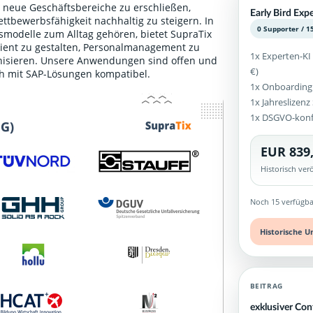
 neue Geschäftsbereiche zu erschließen,
Early Bird Ex
ttbewerbsfähigkeit nachhaltig zu steigern. In
0 Supporter / 1
itsmodelle zum Alltag gehören, bietet SupraTix
ient zu gestalten, Personalmanagement zu
1x Experten-KI
ganisieren. Unsere Anwendungen sind offen und
€)
ch mit SAP-Lösungen kompatibel.
1x Onboarding
1x Jahreslizen
1x DSGVO-kon
EUR 839
Historisch ve
Noch 15 verfügba
Historische U
BEITRAG
exklusiver Con