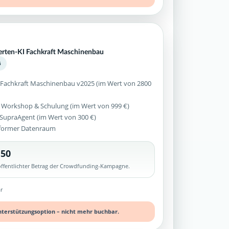
perten-KI Fachkraft Maschinenbau
5
 Fachkraft Maschinenbau v2025 (im Wert von 2800
 Workshop & Schulung (im Wert von 999 €)
z SupraAgent (im Wert von 300 €)
former Datenraum
,50
röffentlichter Betrag der Crowdfunding-Kampagne.
r
nterstützungsoption – nicht mehr buchbar.