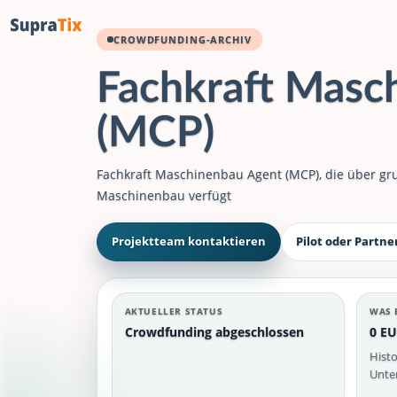
CROWDFUNDING-ARCHIV
Fachkraft Masc
(MCP)
Fachkraft Maschinenbau Agent (MCP), die über g
Maschinenbau verfügt
Projektteam kontaktieren
Pilot oder Partne
AKTUELLER STATUS
WAS 
Crowdfunding abgeschlossen
0 EU
Histo
Unter