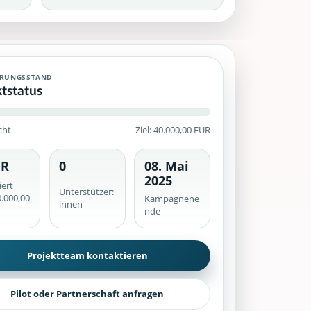
 Crowdfunding-Kampagne mit historischem Finanzierungsstand, ve
ERUNGSSTAND
ktstatus
cht
Ziel: 40.000,00 EUR
UR
0
08. Mai
he werden serverseitig geprüft.
2025
iert
Unterstützer:
.000,00
Kampagnene
innen
nde
Projektteam kontaktieren
Pilot oder Partnerschaft anfragen