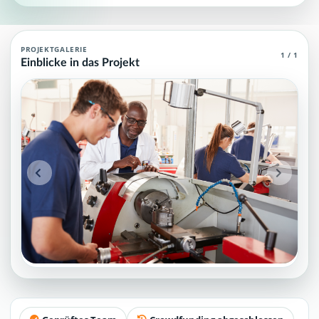
Fachkraft Maschinenbau Agent (MCP)
PROJEKTGALERIE
1 / 1
Einblicke in das Projekt
Fachkraft Maschinenbau Agent (MCP): öffentliche Projektupdates, M
Projektteam: SupraTix GmbH.
Historischer Finanzierungsstand: 0 EUR von 40.000,00 EUR.
Unterstützer:innen: 0. Erreicht: 0 Prozent.
Historisch veröffentlichte Unterstützungsoptionen: 5.
Öffentliche Updates auf dieser Seite: 1.
Aktiver Seitenabschnitt: updates.
Qualitätssicherung: Kanonische URL, Robots-Angaben, aggreg