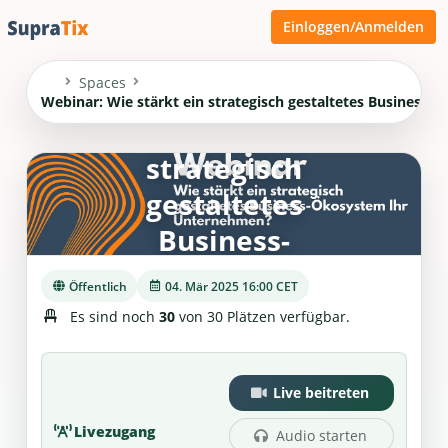
Einloggen/Anmelden
Spaces
Webinar: Wie
Webinar: Wie stärkt ein strategisch gestaltetes Business
stärkt ein
strategisch
gestaltetes
Business-
Ökosystem Ihr
Öffentlich
04. Mär 2025 16:00 CET
Unternehmen?
Es sind noch
30
von 30 Plätzen verfügbar.
Live beitreten
Livezugang
Audio starten