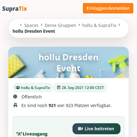
Einloggen/Anmelden
Spaces
Deine Gruppen
hollu & SupraTix
hollu Dresden Event
hollu Dresden
Event
hollu & SupraTix
28. Sep 2021 12:00 CEST
Öffentlich
Es sind noch
921
von 923 Plätzen verfügbar.
Live beitreten
Livezugang