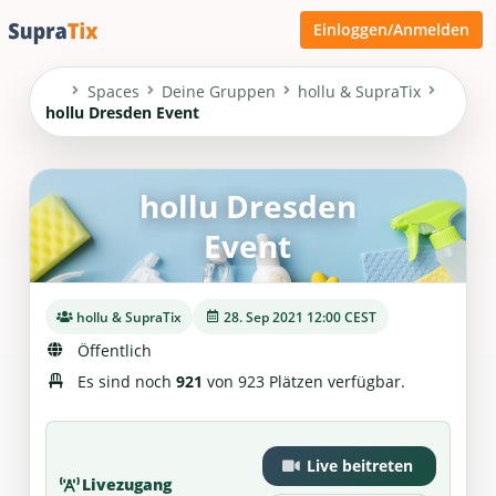
Einloggen/Anmelden
Spaces
Deine Gruppen
hollu & SupraTix
hollu Dresden Event
hollu Dresden
Event
hollu & SupraTix
28. Sep 2021 12:00 CEST
Öffentlich
Es sind noch
921
von 923 Plätzen verfügbar.
Live beitreten
Livezugang