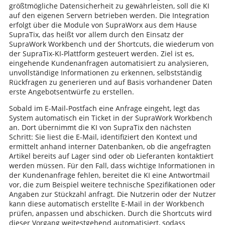
größtmögliche Datensicherheit zu gewährleisten, soll die KI
auf den eigenen Servern betrieben werden. Die Integration
erfolgt über die Module von SupraWorx aus dem Hause
SupraTix, das heißt vor allem durch den Einsatz der
SupraWork Workbench und der Shortcuts, die wiederum von
der SupraTix-KI-Plattform gesteuert werden. Ziel ist es,
eingehende Kundenanfragen automatisiert zu analysieren,
unvollständige Informationen zu erkennen, selbstständig
Rückfragen zu generieren und auf Basis vorhandener Daten
erste Angebotsentwürfe zu erstellen.
Sobald im E-Mail-Postfach eine Anfrage eingeht, legt das
System automatisch ein Ticket in der SupraWork Workbench
an. Dort übernimmt die KI von SupraTix den nächsten
Schritt: Sie liest die E-Mail, identifiziert den Kontext und
ermittelt anhand interner Datenbanken, ob die angefragten
Artikel bereits auf Lager sind oder ob Lieferanten kontaktiert
werden müssen. Für den Fall, dass wichtige Informationen in
der Kundenanfrage fehlen, bereitet die KI eine Antwortmail
vor, die zum Beispiel weitere technische Spezifikationen oder
Angaben zur Stückzahl anfragt. Die Nutzerin oder der Nutzer
kann diese automatisch erstellte E-Mail in der Workbench
prüfen, anpassen und abschicken. Durch die Shortcuts wird
dieser Vorgang weitestgehend automatisiert, sodass